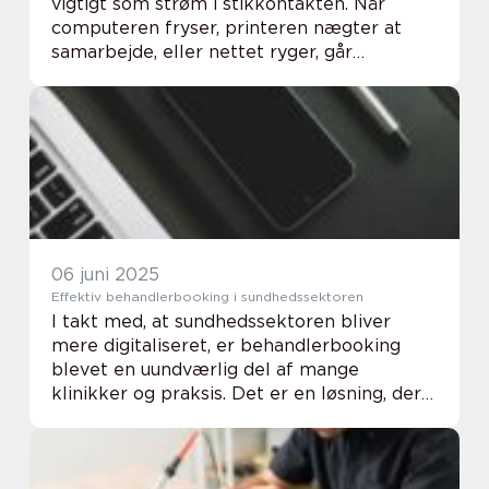
vigtigt som strøm i stikkontakten. Når
computeren fryser, printeren nægter at
samarbejde, eller nettet ryger, går
hverdagen hurtigt i stå. Derfor spiller et
lokalt It værksted Nordjylland en central
rolle f...
06 juni 2025
Effektiv behandlerbooking i sundhedssektoren
I takt med, at sundhedssektoren bliver
mere digitaliseret, er behandlerbooking
blevet en uundværlig del af mange
klinikker og praksis. Det er en løsning, der
effektivt letter hverdagen for både
behandlere og patienter ved at optime...