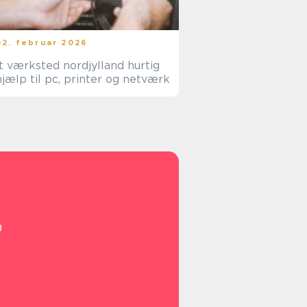
02. februar 2026
t værksted nordjylland hurtig
hjælp til pc, printer og netværk
g