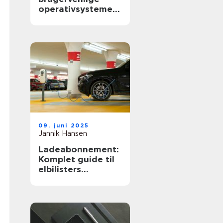
operativsystemer
til hjemmebrug
09. juni 2025
Jannik Hansen
Ladeabonnement:
Komplet guide til
elbilisters
opladningsløsning
er