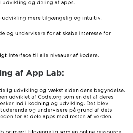
l udvikling og deling af apps.
p-udvikling mere tilgængelig og intuitiv.
e og undervisere for at skabe interesse for
gt interface til alle niveauer af kodere.
ling af App Lab:
delig udvikling og vækst siden dens begyndelse.
men udviklet af Code.org som en del af deres
nesker ind i kodning og udvikling. Det blev
 studerende og undervisere på grund af dets
eden for at dele apps med resten af verden.
b primært tilgængelig som en online ressource