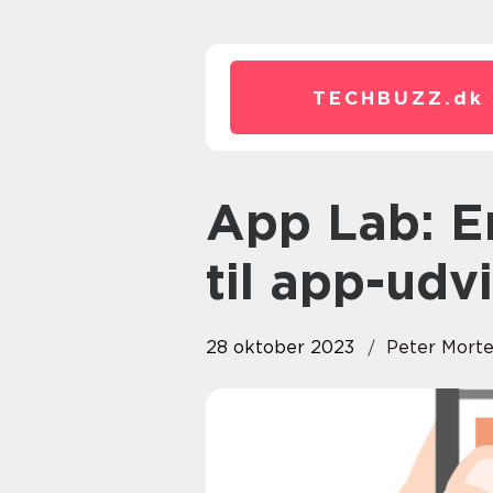
TECHBUZZ.
dk
App Lab: En omfattende guide
til app-udv
28 oktober 2023
Peter Mort