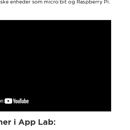
iske enheder som micro:bit og Raspberry Pi.
ner i App Lab: