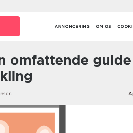
ANNONCERING
OM OS
COOKI
ikling
ensen
A