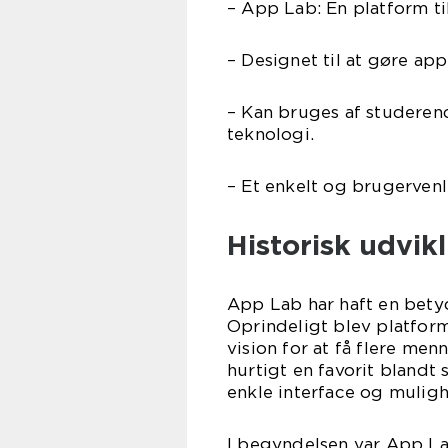
– App Lab: En platform ti
– Designet til at gøre ap
– Kan bruges af studerend
teknologi.
– Et enkelt og brugervenli
Historisk udvik
App Lab har haft en bety
Oprindeligt blev platfor
vision for at få flere men
hurtigt en favorit blandt
enkle interface og muligh
I begyndelsen var App La