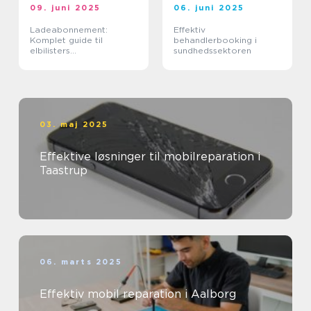
09. juni 2025
06. juni 2025
Ladeabonnement:
Effektiv
Komplet guide til
behandlerbooking i
elbilisters
sundhedssektoren
opladningsløsninger
03. maj 2025
Effektive løsninger til mobilreparation i
Taastrup
06. marts 2025
Effektiv mobil reparation i Aalborg