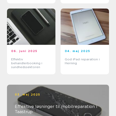
06. juni 2025
04. maj 2025
Effektiv
God iPad reparation i
behandlerbooking i
Herning
sundhedssektoren
03. maj 2025
Effektive løsninger til mobilreparation i
Taastrup