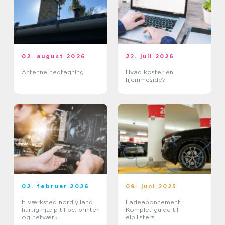
02. august 2026
22. juli 2026
Antenne nedtagning
Hvad koster en
hjemmeside?
02. februar 2026
09. juni 2025
It værksted nordjylland
Ladeabonnement:
hurtig hjælp til pc, printer
Komplet guide til
og netværk
elbilisters
opladningsløsninger