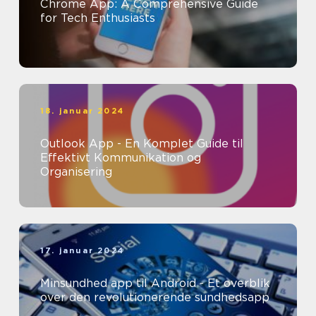
Chrome App: A Comprehensive Guide
for Tech Enthusiasts
18. januar 2024
Outlook App - En Komplet Guide til
Effektivt Kommunikation og
Organisering
17. januar 2024
Minsundhed app til Android - Et overblik
over den revolutionerende sundhedsapp