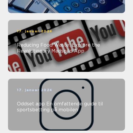
17. januar 2024
Reducing Food Waste: Explore the
Revolutionary Madspild App
17. januar 2024
Oddset app En omfattende guide til
sportsbetting på mobilen