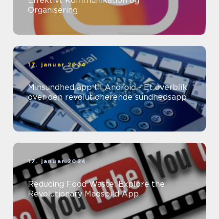
Effektivt Kommunikation og
Organisering
17. januar 2024
Minsundhed app til Android - Et overblik
over den revolutionerende sundhedsapp
17. januar 2024
Reducing Food Waste: Explore the
Revolutionary Madspild App