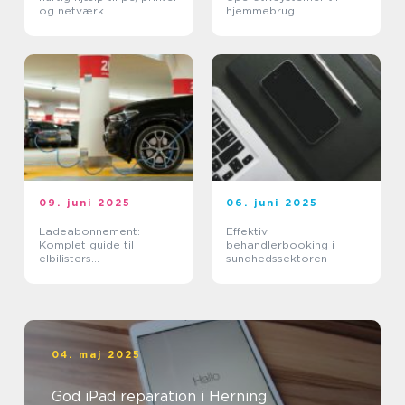
og netværk
hjemmebrug
09. juni 2025
06. juni 2025
Ladeabonnement:
Effektiv
Komplet guide til
behandlerbooking i
elbilisters
sundhedssektoren
opladningsløsninger
04. maj 2025
God iPad reparation i Herning