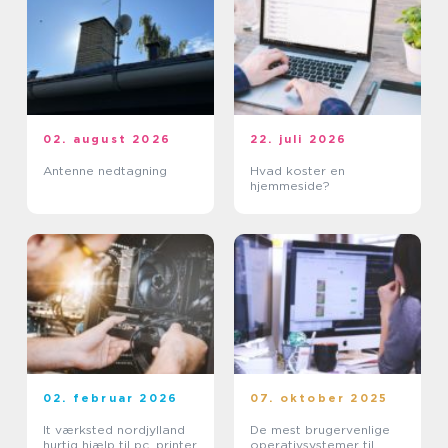
02. august 2026
22. juli 2026
Antenne nedtagning
Hvad koster en
hjemmeside?
02. februar 2026
07. oktober 2025
It værksted nordjylland
De mest brugervenlige
hurtig hjælp til pc, printer
operativsystemer til