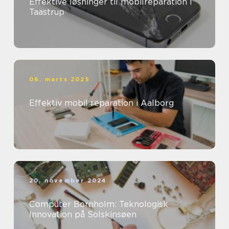
Effektive løsninger til mobilreparation i
Taastrup
06. marts 2025
Effektiv mobil reparation i Aalborg
20. november 2024
Computer Bornholm: Teknologisk
Innovation på Solskinsøen