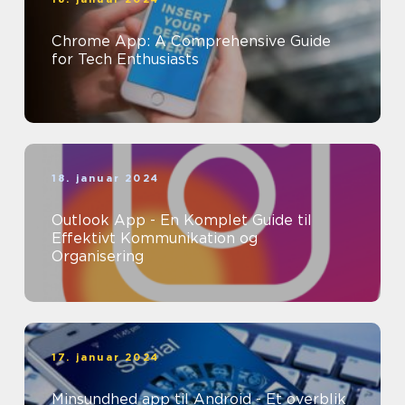
Chrome App: A Comprehensive Guide
for Tech Enthusiasts
18. januar 2024
Outlook App - En Komplet Guide til
Effektivt Kommunikation og
Organisering
17. januar 2024
Minsundhed app til Android - Et overblik