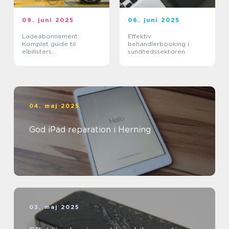
09. juni 2025
06. juni 2025
Ladeabonnement:
Effektiv
Komplet guide til
behandlerbooking i
elbilisters
sundhedssektoren
opladningsløsninger
04. maj 2025
God iPad reparation i Herning
03. maj 2025