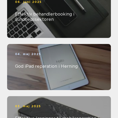
06. juni 2025
Effektiv behandlerbooking i
sundhedssektoren
04. maj 2025
God iPad reparation i Herning
03. maj 2025