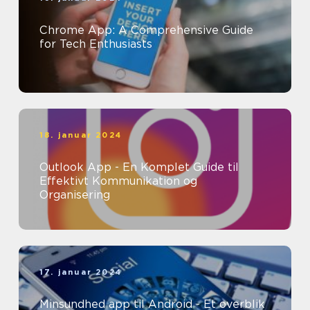
Chrome App: A Comprehensive Guide
for Tech Enthusiasts
18. januar 2024
Outlook App - En Komplet Guide til
Effektivt Kommunikation og
Organisering
17. januar 2024
Minsundhed app til Android - Et overblik