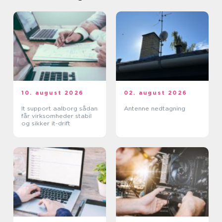
10. august 2026
02. august 2026
It support aalborg sådan
Antenne nedtagning
får virksomheder stabil
og sikker it-drift