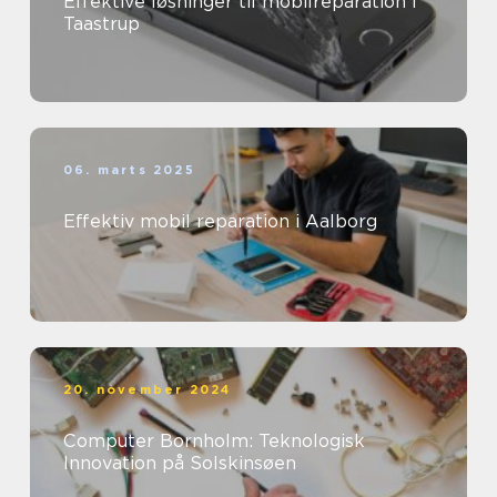
Effektive løsninger til mobilreparation i
Taastrup
06. marts 2025
Effektiv mobil reparation i Aalborg
20. november 2024
Computer Bornholm: Teknologisk
Innovation på Solskinsøen