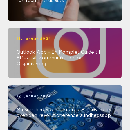
for Tech Enthusiasts
18. januar 2024
Outlook App - En Komplet Guide til
Effektivt Kommunikation og
Organisering
17. januar 2024
Minsundhed app til Android - Et overblik
over den revolutionerende sundhedsapp