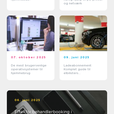
og netværk
07. oktober 2025
09. juni 2025
De mest brugervenlige
Ladeabonnement:
operativsystemer til
Komplet guide til
hjemmebrug
elbilisters
opladningsløsninger
06. juni 2025
Effektiv behandlerbooking i