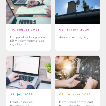
10. august 2026
02. august 2026
It support aalborg sådan
Antenne nedtagning
får virksomheder stabil
og sikker it-drift
22. juli 2026
02. februar 2026
Hvad koster en
It værksted nordjylland
hjemmeside?
hurtig hjælp til pc, printer