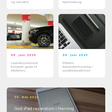
og netværk
hjemmebrug
09. juni 2025
06. juni 2025
Ladeabonnement:
Effektiv
Komplet guide til
behandlerbooking i
elbilisters
sundhedssektoren
opladningsløsninger
04. maj 2025
God iPad reparation i Herning