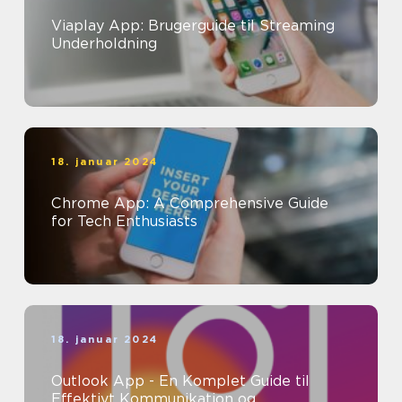
Viaplay App: Brugerguide til Streaming
Underholdning
18. januar 2024
Chrome App: A Comprehensive Guide
for Tech Enthusiasts
18. januar 2024
Outlook App - En Komplet Guide til
Effektivt Kommunikation og