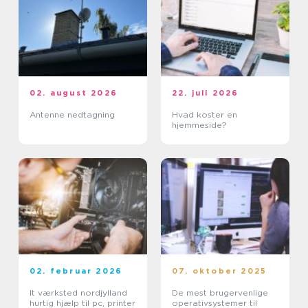
02. august 2026
22. juli 2026
Antenne nedtagning
Hvad koster en
hjemmeside?
02. februar 2026
07. oktober 2025
It værksted nordjylland
De mest brugervenlige
hurtig hjælp til pc, printer
operativsystemer til