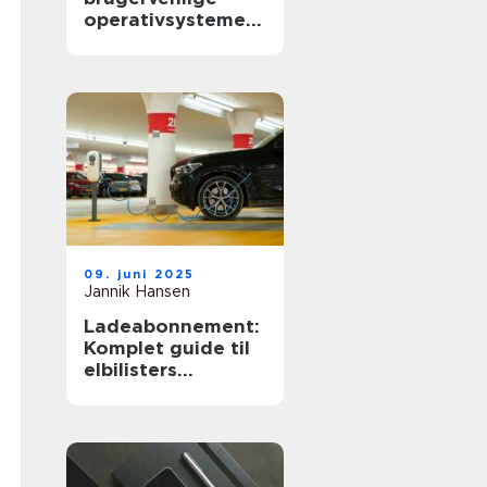
operativsystemer
til hjemmebrug
09. juni 2025
Jannik Hansen
Ladeabonnement:
Komplet guide til
elbilisters
opladningsløsning
er