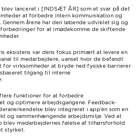
blev lanceret i [INDSÆT ÅR] som et svar på det
omheder at forbedre intern kommunikation og
Gennem årene har den løbende udviklet sig og
og forbedringer for at imødekomme de skiftende
mheder.
ens eksistens var dens fokus primært at levere en
anal til medarbejdere, uanset hvor de befandt
t for virksomheder at bryde ned fysiske barrierer
baseret tilgang til interne
.
 flere funktioner for at forbedre
t og optimere arbejdsgangene. Feedback-
ranerkendelse blev integreret i app’en som en
kt og sammenhængende arbejdsmiljø. Ved at
b blev medarbejdernes følelse af tilhørsforhold
t styrket.