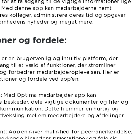
r at få adgang til de vigtige informationer lige
r. Med denne app kan medarbejderne nemt
res kolleger, administrere deres tid og opgaver,
somhedens nyheder og meget mere.
ner og fordele:
r en brugervenlig og intuitiv platform, der
g til et væld af funktioner, der strømliner
 og forbedrer medarbejderoplevelsen. Her er
ktioner og fordele ved app’en:
on: Med Optima medarbejder app kan
beskeder, dele vigtige dokumenter og filer og
-kommunikation. Dette fremmer en hurtig og
dveksling mellem medarbejdere og afdelinger.
t: App’en giver mulighed for peer-anerkendelse,
erkende hinandens præstationer og føle sig