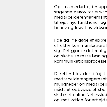
Optima medarbejder app 
stigende behov for virks
medarbejderengagement. 
tilføjet nye funktioner 
behov og krav hos virkso
I de tidlige dage af app’
effektiv kommunikationsk
sig. Det gjorde det mulig
og skabe en mere løsnings
kommunikationsprocesser
Derefter blev der tilføjet
medarbejderengagemente
muligheder og medarbejde
måde at opbygge et stær
skabe et online fællesska
og motivation for arbejde