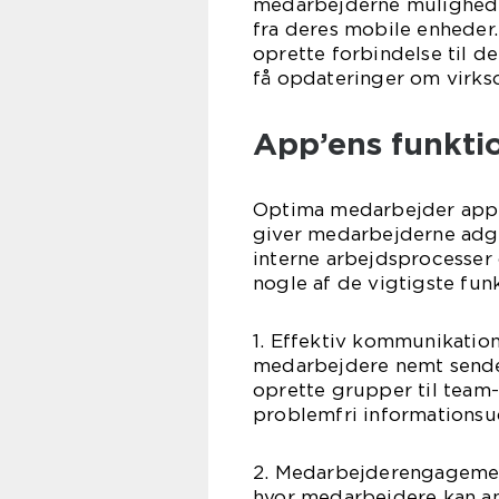
medarbejderne mulighed fo
fra deres mobile enhede
oprette forbindelse til de
få opdateringer om virk
App’ens funktio
Optima medarbejder app e
giver medarbejderne adgan
interne arbejdsprocesser
nogle af de vigtigste fun
1. Effektiv kommunikati
medarbejdere nemt sende 
oprette grupper til team
problemfri informationsu
2. Medarbejderengagemen
hvor medarbejdere kan an