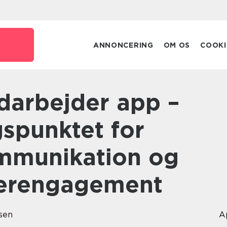
ANNONCERING
OM OS
COOKI
spunktet for
ommunikation og
erengagement
sen
A