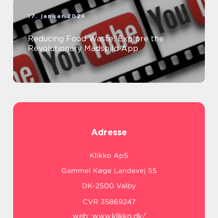
17. januar 2024
Reducing Food Waste: Explore the
Revolutionary Madspild App
Adresse
web:
www.klikko.dk/