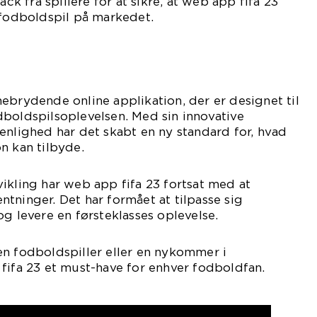
ack fra spillere for at sikre, at web app fifa 23
 fodboldspil på markedet.
ebrydende online applikation, der er designet til
dboldspilsoplevelsen. Med sin innovative
enlighed har det skabt en ny standard for, hvad
n kan tilbyde.
ikling har web app fifa 23 fortsat med at
tninger. Det har formået at tilpasse sig
og levere en førsteklasses oplevelse.
en fodboldspiller eller en nykommer i
fifa 23 et must-have for enhver fodboldfan.