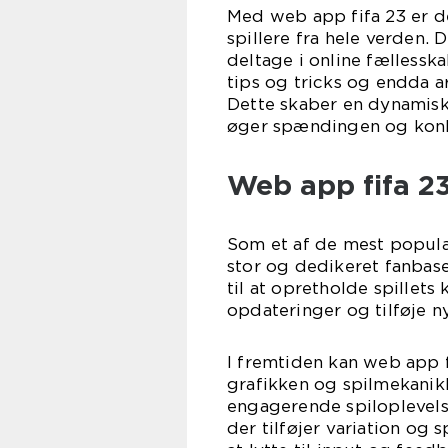
Med web app fifa 23 er d
spillere fra hele verden
deltage i online fællesska
tips og tricks og endda a
Dette skaber en dynamisk
øger spændingen og konku
Web app fifa 23
Som et af de mest populæ
stor og dedikeret fanbase
til at opretholde spillets
opdateringer og tilføje n
I fremtiden kan web app f
grafikken og spilmekanikk
engagerende spiloplevelse
der tilføjer variation og 