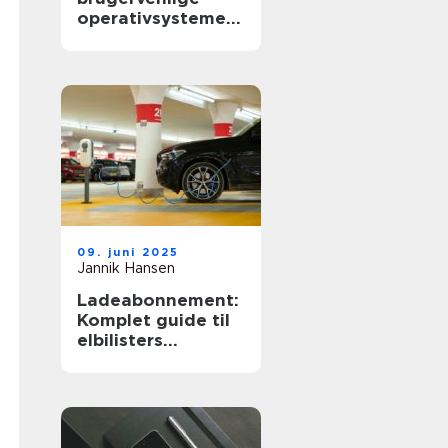
operativsystemer
til hjemmebrug
09. juni 2025
Jannik Hansen
Ladeabonnement:
Komplet guide til
elbilisters
opladningsløsning
er