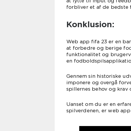
at lytte til input og feedb
forbliver et af de bedste
Konklusion:
Web app fifa 23 er en ban
at forbedre og berige fo
funktionalitet og brugerv
en fodboldspilsapplikatio
Gennem sin historiske udv
imponere og overgå forven
spillernes behov og krav 
Uanset om du er en erfar
spilverdenen, er web app 