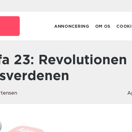
ANNONCERING
OM OS
COOKI
lsverdenen
rtensen
A