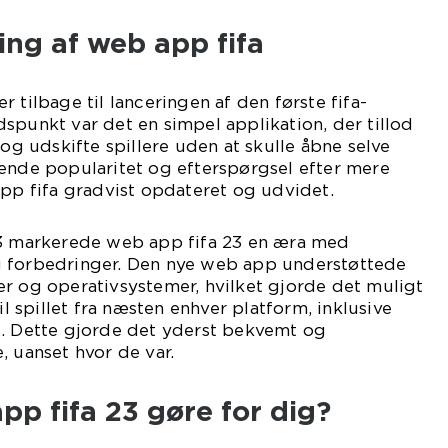
ling af web app fifa
 tilbage til lanceringen af den første fifa-
spunkt var det en simpel applikation, der tillod
 og udskifte spillere uden at skulle åbne selve
gende popularitet og efterspørgsel efter mere
app fifa gradvist opdateret og udvidet.
23 markerede web app fifa 23 en æra med
g forbedringer. Den nye web app understøttede
r og operativsystemer, hvilket gjorde det muligt
il spillet fra næsten enhver platform, inklusive
s. Dette gjorde det yderst bekvemt og
, uanset hvor de var.
p fifa 23 gøre for dig?